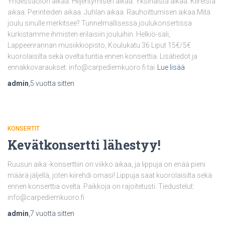
Yhdessäolon aikaa. Hiljentymisen aikaa. Yksinäistä aikaa. Kiireistä
aikaa. Perinteiden aikaa. Juhlan aikaa. Rauhoittumisen aikaa.Mitä
joulu sinulle merkitsee? Tunnelmallisessa joulukonsertissa
kurkistamme ihmisten erilaisiin jouluihin. Helkiö-sali,
Lappeenrannan musiikkiopisto, Koulukatu 36 Liput 15€/5€
kuorolaisilta sekä ovelta tuntia ennen konserttia. Lisätiedot ja
ennakkovaraukset: info@carpediemkuoro.fi tai
Lue lisää
admin
,
5 vuotta
sitten
KONSERTIT
Kevätkonsertti lähestyy!
Ruusun aika -konserttiin on viikko aikaa, ja lippuja on enää pieni
määrä jäljellä, joten kiirehdi omasi! Lippuja saat kuorolaisilta sekä
ennen konserttia ovelta. Paikkoja on rajoitetusti. Tiedustelut:
info@carpediemkuoro.fi
admin
,
7 vuotta
sitten