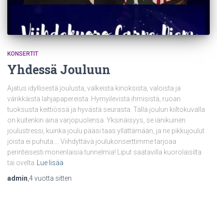
KONSERTIT
Yhdessä Jouluun
Ajatus idyllisestä joulusta, valkeista kinoksista, valoista ja
värikkäistä lahjapapereista. Hymyilevistä ihmisistä, ruoan
tuoksusta keittiössä ja hyvästä seurasta. Tällä joulun kiiltokuvalla
on kuitenkin aina varjopuolensa. Yksinäisyys, se iänikuinen
joulustressi, kuinka joulu pääsi taas yllättämään, ja ne pikkujoulut
joista ei puhuta…. Viihdyttävä joulukonserttimme tarjoaa
perinteisesti monenlaisia tunnelmia! Liput saatavilla kuorolaisilta
tai ovelta
Lue lisää
admin
,
4 vuotta
sitten