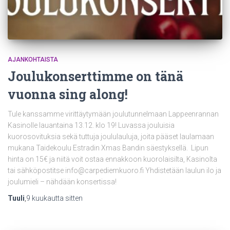
AJANKOHTAISTA
Joulukonserttimme on tänä
vuonna sing along!
Tule kanssamme virittäytymään joulutunnelmaan Lappeenrannan
Kasinolle lauantaina 13.12. klo 19! Luvassa jouluisia
kuorosovituksia sekä tuttuja joululauluja, joita pääset laulamaan
mukana Taidekoulu Estradin Xmas Bandin säestyksellä. Lipun
hinta on 15€ ja niitä voit ostaa ennakkoon kuorolaisilta, Kasinolta
tai sähköpostitse info@carpediemkuoro.fi Yhdistetään laulun ilo ja
joulumieli – nähdään konsertissa!
Tuuli
,
9 kuukautta
sitten