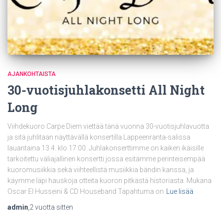
AJANKOHTAISTA
30-vuotisjuhlakonsetti All Night
Long
Viihdekuoro Carpe Diem viettää tänä vuonna 30-vuotisjuhlavuotta
ja sitä juhlitaan näyttävällä konsertilla Lappeenranta-salissa
lauantaina 13.4. klo 17:00. Juhlakonserttimme on kaiken ikäisille
tarkoitettu väliajallinen konsertti jossa esitämme perinteisempää
kuoromusiikkia sekä viihteellistä musiikkia bändin kanssa, ja
käymme läpi hauskoja otteita kuoron pitkästä historiasta. Mukana
Oscar El Husseini & CD Houseband Tapahtuma on
Lue lisää
admin
,
2 vuotta
sitten