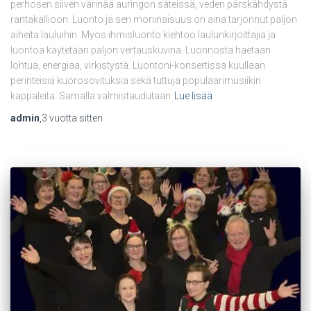
perhosen siiven värinää auringon säteissä, veden pärskähdystä
rantakallioon. Luonto ja sen moninaisuus on aina tarjonnut paljon
aiheita lauluihin. Myös ihmisluonto kiehtoo laulunkirjoittajia ja
luontoa käytetään paljon vertauskuvina. Luonnosta haetaan
lohtua, energiaa, virkistystä. Luontoni-konsertissa kuullaan
perinteisiä kuorosovituksia sekä tuttuja populaarimusiikin
kappaleita. Samalla valmistaudutaan
Lue lisää
admin
,
3 vuotta
sitten