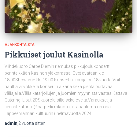
AJANKOHTAISTA
Pikkuiset joulut Kasinolla
Viihdekuoro Carpe Diemin riemukas pikkujoulukonsertti
perinteikkään Kasinon yläkerrassa. Ovet avataan klo
18:00Showtime klo 19:00 Konsertin ikäraja on 18 vuotta.Voit
nauttia virvokkeita konsertin aikana sekä pientä purtavaa
väliajalla.Väliaikatarjoilujen ja juomien myynnistä vastaa Kattava
Catering. Liput 20€ kuorolaisilta sekä ovelta.Varaukset ja
tiedustelut: info@carpediemkuoro.fi Tapahtuma on osa
Lappeenrannan kulttuurin unelmavuotta 2024.
admin
,
2 vuotta
sitten