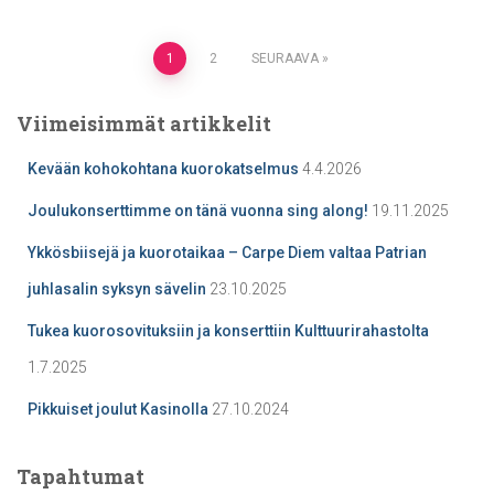
Artikkelien
1
2
SEURAAVA
sivutus
Viimeisimmät artikkelit
Kevään kohokohtana kuorokatselmus
4.4.2026
Joulukonserttimme on tänä vuonna sing along!
19.11.2025
Ykkösbiisejä ja kuorotaikaa – Carpe Diem valtaa Patrian
juhlasalin syksyn sävelin
23.10.2025
Tukea kuorosovituksiin ja konserttiin Kulttuurirahastolta
1.7.2025
Pikkuiset joulut Kasinolla
27.10.2024
Tapahtumat