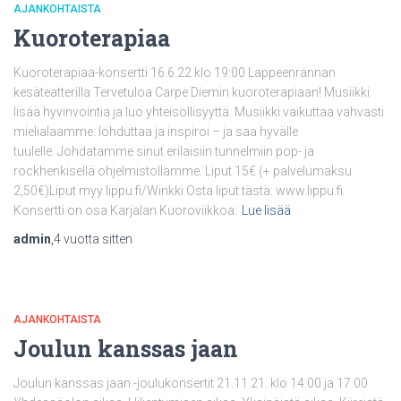
AJANKOHTAISTA
Kuoroterapiaa
Kuoroterapiaa-konsertti 16.6.22 klo 19:00 Lappeenrannan
kesäteatterilla Tervetuloa Carpe Diemin kuoroterapiaan! Musiikki
lisää hyvinvointia ja luo yhteisöllisyyttä. Musiikki vaikuttaa vahvasti
mielialaamme: lohduttaa ja inspiroi – ja saa hyvälle
tuulelle. Johdatamme sinut erilaisiin tunnelmiin pop- ja
rockhenkisellä ohjelmistollamme. Liput 15€ (+ palvelumaksu
2,50€)Liput myy lippu.fi/Winkki Osta liput tästä: www.lippu.fi
Konsertti on osa Karjalan Kuoroviikkoa:
Lue lisää
admin
,
4 vuotta
sitten
AJANKOHTAISTA
Joulun kanssas jaan
Joulun kanssas jaan -joulukonsertit 21.11.21. klo 14:00 ja 17:00