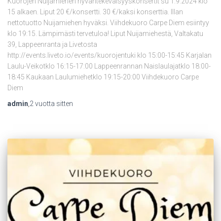
Kuorojen Nuijamiehen hyväntekeväisyyskonsertit su 1.9.2024 klo
15 alkaen. Liput 20 €/konsertti. 30 €/kaksi konserttia. Illan
nettotuotto Nuijamiehen hyväksi. Viihdekuoro Carpe Diem esiintyy
klo 19:15. Lämpimästi tervetuloa! Liput Nuijamiehestä, Valtakatu
39, Lappeenranta ja Livetosta
http://events.liveto.io/events/kuorojentuki klo 15:00-15:45 Karjalan
Laulu-Veikotklo 16:15-17:00 Lappeenrannan Naislaulajatklo 18:00-
18:45 Kaukaan Laulumiehetklo 19:15-20:00 Viihdekuoro Carpe
Diem
admin
,
2 vuotta
sitten