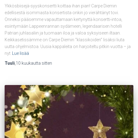
Ykkösbiisejä-syyskonsertti koittaa ihan pian! Carpe Diemin
edellisestä isommasta konsertista onkin jo vierähtänyt tovi.
Onneksi pääsemme vapauttamaan kertynyttä konsertti-intoa,
esiintymään Lappeenrannan sydämeen, legendaarisen hotelli
Patrian juhlasaliin ja tuomaan iloa ja valoa syksyiseen iltaan.
Keikkasetissämme on Carpe Diemin “klassikoiden” lisäksi liuta
uutta ohjelmistoa. Uusia kappaleita on harjoiteltu pitkin vuotta – ja
nyt
Lue lisää
Tuuli
,
10 kuukautta
sitten