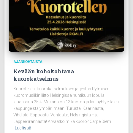
AJANKOHTAISTA
Kevään kohokohtana
kuorokatselmus
Kuorotellen -kuorokatselmuksen järjestää Rytmisen
kuoromusiikin liitto Helsingissä huhtikuun lopulla
lauantaina 25.4. Mukana on 13 kuoroa ja lauluyhtyettä eri
kaupungeista ympäri maan: Turusta, Kaarinasta,
Vihdistä, Espoosta, Vantaalta, Helsingistä – ja
Lappeenrannasta! Arvaatko mikä kuoro? Carpe Diem
Lue lisää