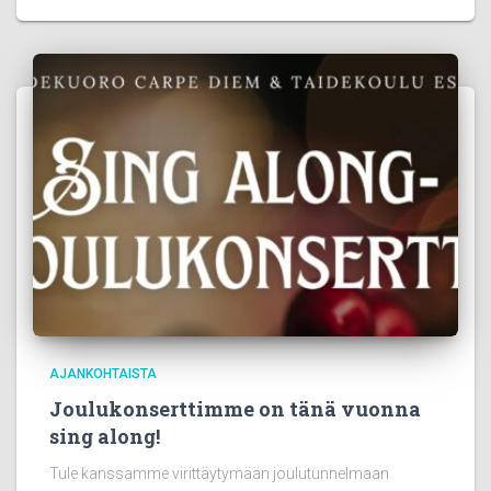
AJANKOHTAISTA
Joulukonserttimme on tänä vuonna
sing along!
Tule kanssamme virittäytymään joulutunnelmaan