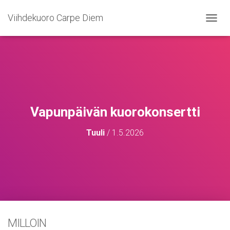
Viihdekuoro Carpe Diem
N
A
V
I
G
O
I
N
T
Vapunpäivän kuorokonsertti
I
P
Tuuli
/
1.5.2026
Ä
Ä
L
L
E
/
P
O
I
MILLOIN
S