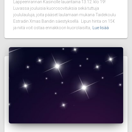
Lappeenrannan Kasinolle lauantaina 13.12. klo 19!
Luvassa jouluisia kuorosovituksia sekä tuttuja
joululauluja, joita pääset laulamaan mukana Taidekoulu
Estradin Xmas Bandin säestyksellä. Lipun hinta on 15€
ja niitä voit ostaa ennakkoon kuorolaisilta,
Lue lisää